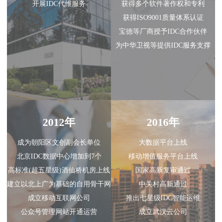
开展IDC代维服务
获得多个软件著作权和专利
获得ISO9001质量体系认证
宝德等厂商授予IDC合作伙伴
为中华卫视等提供IDC服务支撑
2012年
2016年
成为朝阳区文创副会长单位
大数据平台上线
北京IDC数据中心增加到7个
移动增值服务平台上线
高标准(超五星级)酒仙桥机房上线
国家高新复审通过
建立以北上广为基础的自用骨干网
中关村高新通过
成立移动互联网公司
推出七星级IDC智能运维
公众号管理网站开通运营
成立武汉云公司