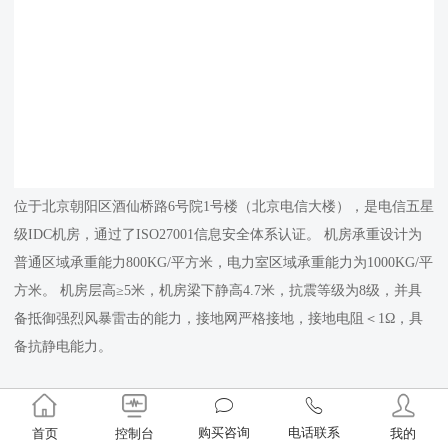
位于北京朝阳区酒仙桥路6号院1号楼（北京电信大楼），是电信五星
级IDC机房，通过了ISO27001信息安全体系认证。 机房承重设计为
普通区域承重能力800KG/平方米，电力室区域承重能力为1000KG/平
方米。 机房层高≥5米，机房梁下静高4.7米，抗震等级为8级，并具
备抵御强烈风暴雷击的能力，接地网严格接地，接地电阻＜1Ω，具
备抗静电能力。
立即联系享优惠，精美礼品等您拿！ 24小时咨询热线 400-700-
7300
购买咨询
电话联系
首页
控制台
我的