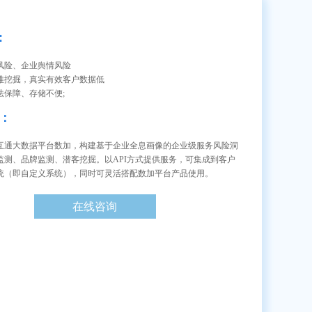
:
风险、企业舆情风险
难挖掘，真实有效客户数据低
法保障、存储不便;
：
互通大数据平台数加，构建基于企业全息画像的企业级服务风险洞
监测、品牌监测、潜客挖掘。以API方式提供服务，可集成到客户
统（即自定义系统），同时可灵活搭配数加平台产品使用。
在线咨询