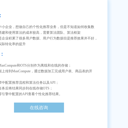
:
中小企业，想做自己的个性化推荐业务，但是不知道如何收集数
搭建和使用算法的成本较高，需要算法团队、算法框架
是企业积累了很多用户数据、用户行为数据但是推荐效果并不好，
实际转化率的提升
：
axCompute和OTS分别作为离线和在线的存储；
上传到MaxCompute，通过数据加工完成用户表、商品表的开
擎中配置推荐流程和算法任务以及API；
任务后将结果同步到在线存储OTS；
荐引擎中配置的API查看个性化推荐结果。
在线咨询